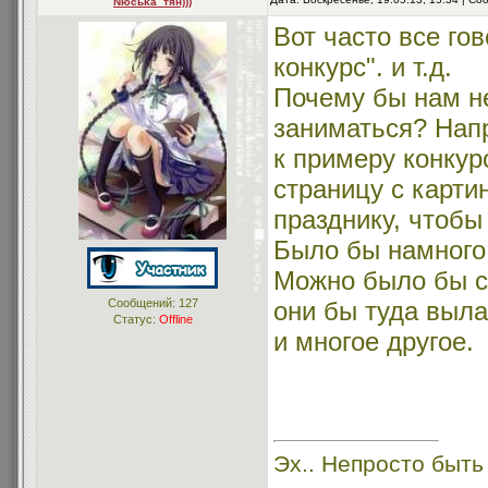
Nюсьkа_тян)))
Вот часто все го
конкурс". и т.д.
Почему бы нам не
заниматься? Напр
к примеру конкур
страницу с карти
празднику, чтобы
Было бы намного
Можно было бы со
Сообщений:
127
они бы туда выла
Статус:
Offline
и многое другое.
Эх.. Непросто быть