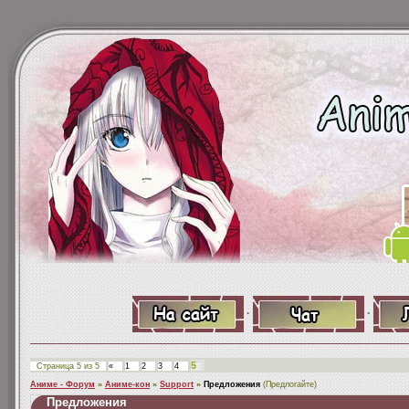
·
·
5
Страница
5
из
5
«
1
2
3
4
Аниме - Форум
»
Аниме-кон
»
Support
»
Предложения
(Предлогайте)
Предложения