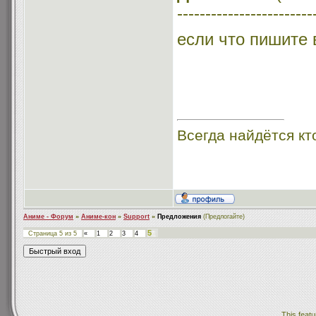
------------------------
если что пишите 
Всегда найдётся кт
Аниме - Форум
»
Аниме-кон
»
Support
»
Предложения
(Предлогайте)
5
Страница
5
из
5
«
1
2
3
4
This featu