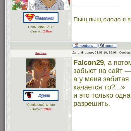
Пыщ пыщ ололо я в
Сообщений:
2142
Статус:
Offline
Дата: Вторник, 23.03.10, 19:03 | Сообщ
Кос-тян
Falcon29
, а пот
забьют на сайт —
а у меня забитая
качается то?...»
и это только одна
разрешить.
Сообщений: много
Статус:
Offline