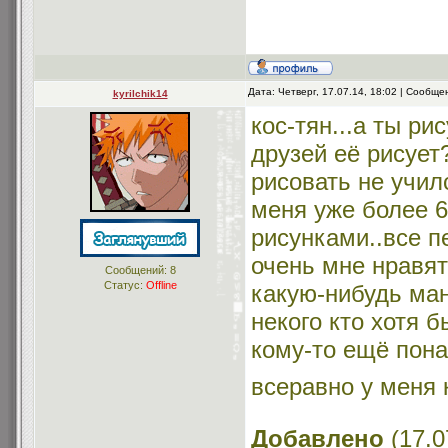
Дата: Четверг, 17.07.14, 18:02 | Сообщ
kyrilchik14
кос-тян...а ты ри
друзей её рисует
рисовать не учил
меня уже более 6
рисунками..все 
очень мне нравятс
Сообщений:
8
Статус:
Offline
какую-нибудь ман
некого кто хотя 
кому-то ещё пон
всеравно у меня 
Добавлено
(17.0