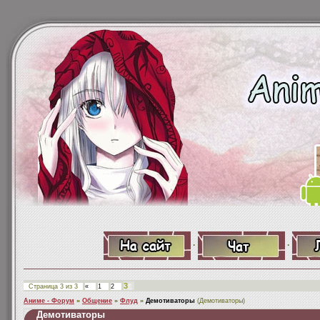
·
·
3
Страница
3
из
3
«
1
2
Аниме - Форум
»
Общение
»
Флуд
»
Демотиваторы
(Демотиваторы)
Демотиваторы