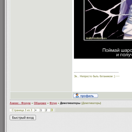
---
Эх.. Непросто быть ботаником :)
Аниме - Форум
»
Общение
»
Флуд
»
Демотиваторы
(Демотиваторы)
3
Страница
3
из
3
«
1
2