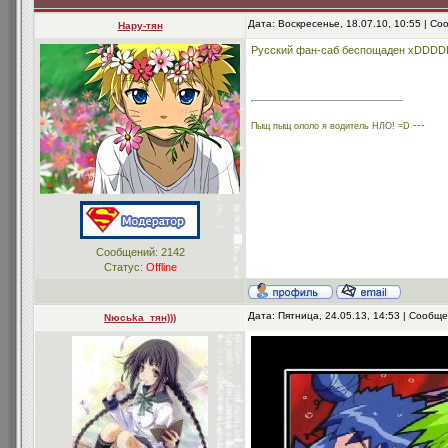
Дата: Воскресенье, 18.07.10, 10:55 | С
Нару-тян
Русский фан-саб беспощаден xDDDD
---
Пыщ пыщ ололо я водитель НЛО! =D
Сообщений:
2142
Статус:
Offline
Дата: Пятница, 24.05.13, 14:53 | Сообщ
Nюсьkа_тян)))