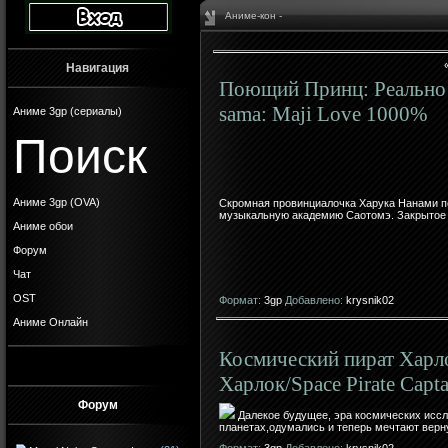
Аниме-кон -
Навигация
Поющий Принц: Реально 
sama: Maji Love 1000%
Аниме 3gp (сериалы)
Поиск
Аниме 3gp (OVA)
Скромная провинциалочка Харука Нанами п
музыкальную академию Саотомэ. Закрытое 
Аниме обои
Форум
Чат
OST
Формат:
3gp
Добавлено:
krysnik02
Аниме Онлайн
Космический пират Харл
Харлок/Space Pirate Capta
Форум
Далекое будущее, эра космических иссл
планетах,одумались и теперь мечтают верн
Формат:
3gp
Добавлено:
krysnik02