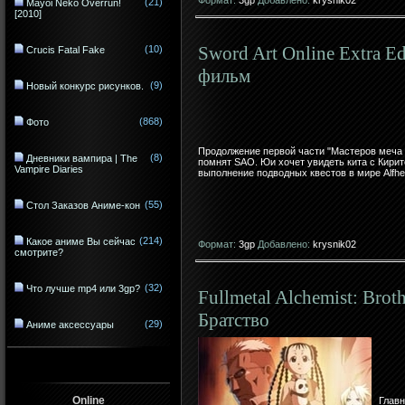
(21)
Mayoi Neko Overrun!
[2010]
Sword Art Online Extra Ed
(10)
Crucis Fatal Fake
фильм
(9)
Новый конкурс рисунков.
(868)
Фото
Продолжение первой части "Мастеров меча 
(8)
Дневники вампира | The
помнят SAO. Юи хочет увидеть кита с Кирит
Vampire Diaries
выполнение подводных квестов в мире Alfhei
(55)
Стол Заказов Аниме-кон
(214)
Какое аниме Вы сейчас
Формат:
3gp
Добавлено:
krysnik02
смотрите?
(32)
Что лучше mp4 или 3gp?
Fullmetal Alchemist: Bro
Братство
(29)
Аниме аксессуары
Online
Главн