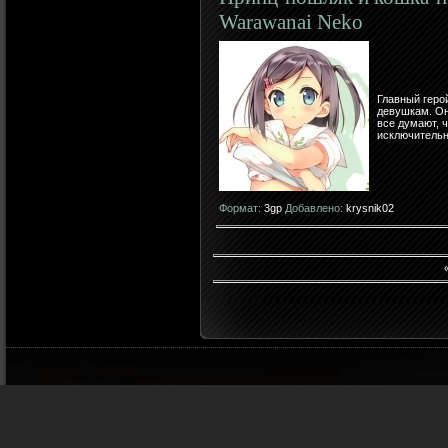
Warawanai Neko
Главный геро
девушкам. Он
все думают, ч
исключительн
Формат:
3gp
Добавлено:
krysnik02