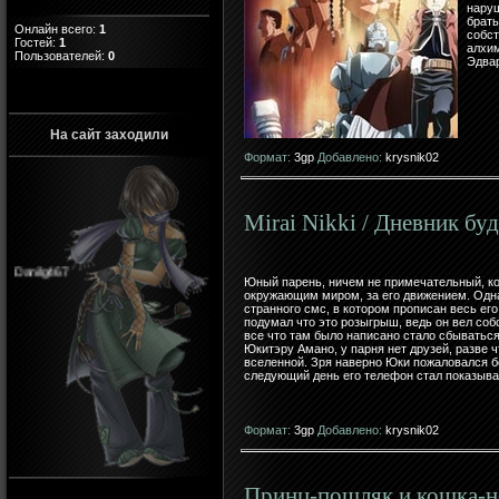
наруш
брать
Онлайн всего:
1
собст
Гостей:
1
алхим
Пользователей:
0
Эдвар
На сайт заходили
Формат:
3gp
Добавлено:
krysnik02
Mirai Nikki / Дневник бу
Danilg467
Юный парень, ничем не примечательный, ко
окружающим миром, за его движением. Одн
странного смс, в котором прописан весь его
подумал что это розыгрыш, ведь он вел соб
все что там было написано стало сбываться.
Юкитэру Амано, у парня нет друзей, разве ч
вселенной. Зря наверно Юки пожаловался бо
следующий день его телефон стал показыва
Формат:
3gp
Добавлено:
krysnik02
Принц-пошляк и кошка-нес